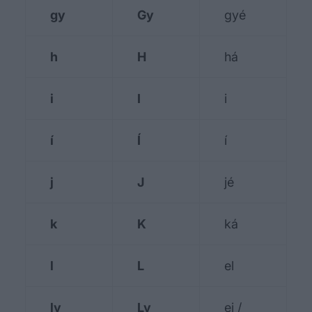
gy
Gy
gyé
h
H
há
i
I
i
í
Í
í
j
J
jé
k
K
ká
l
L
el
ly
Ly
ej /