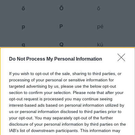
ő
Ő
ő
p
P
pé
q
Q
kú
Do Not Process My Personal Information
r
R
er
If you wish to opt-out of the sale, sharing to third parties, or
processing of your personal or sensitive information for
s
S
es
targeted advertising by us, please use the below opt-out
section to confirm your selection. Please note that after your
sz
Sz
eszé
opt-out request is processed you may continue seeing
interest-based ads based on personal information utilized by
us or personal information disclosed to third parties prior to
t
T
té
your opt-out. You may separately opt-out of the further
disclosure of your personal information by third parties on the
IAB’s list of downstream participants. This information may
ty
Ty
tyé