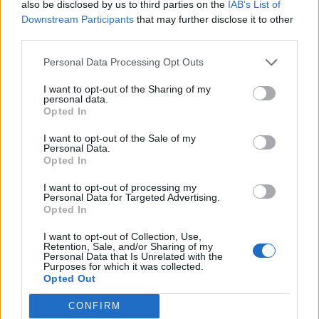
also be disclosed by us to third parties on the
IAB’s List of
Downstream Participants
that may further disclose it to other
third parties.
u
U
u
Personal Data Processing Opt Outs
ú
Ú
ú
I want to opt-out of the Sharing of my
personal data.
Opted In
ü
Ü
ü
I want to opt-out of the Sale of my
Personal Data.
Opted In
ű
Ű
ű
I want to opt-out of processing my
Personal Data for Targeted Advertising.
Opted In
v
V
vé
I want to opt-out of Collection, Use,
Retention, Sale, and/or Sharing of my
w
W
dupla
Personal Data that Is Unrelated with the
Purposes for which it was collected.
vé
Opted Out
CONFIRM