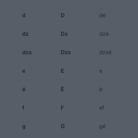
d
D
dé
dz
Dz
dzé
dzs
Dzs
dzsé
e
E
e
é
É
é
f
F
ef
g
G
gé