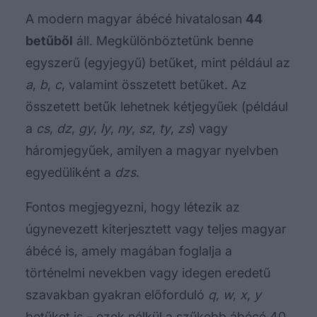
A modern magyar ábécé hivatalosan
44
betűből
áll. Megkülönböztetünk benne
egyszerű (egyjegyű) betűket, mint például az
a
,
b
,
c
, valamint összetett betűket. Az
összetett betűk lehetnek kétjegyűek (például
a
cs
,
dz
,
gy
,
ly
,
ny
,
sz
,
ty
,
zs
) vagy
háromjegyűek, amilyen a magyar nyelvben
egyedüliként a
dzs
.
Fontos megjegyezni, hogy létezik az
úgynevezett kiterjesztett vagy teljes magyar
ábécé is, amely magában foglalja a
történelmi nevekben vagy idegen eredetű
szavakban gyakran előforduló
q
,
w
,
x
,
y
betűket is – ezek nélkül a szűkebb ábécé 40