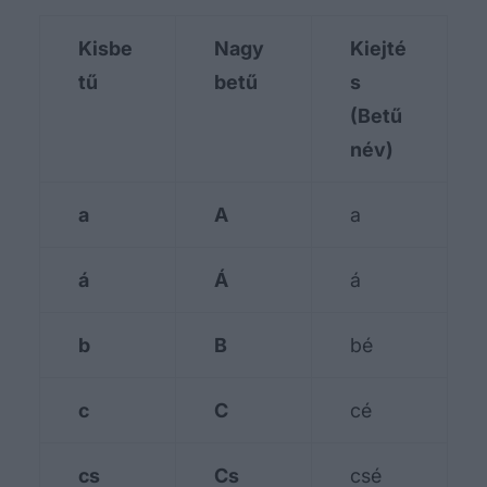
Kisbe
Nagy
Kiejté
tű
betű
s
(Betű
név)
a
A
a
á
Á
á
b
B
bé
c
C
cé
cs
Cs
csé