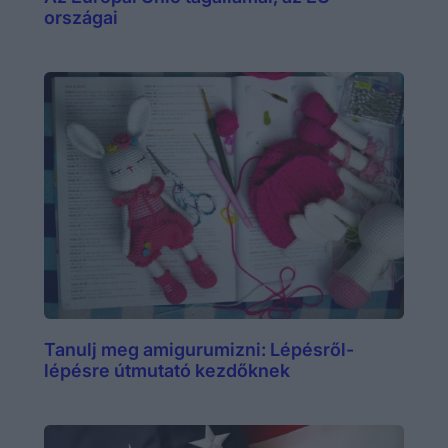
országai
Tanulj meg amigurumizni: Lépésről-
lépésre útmutató kezdőknek