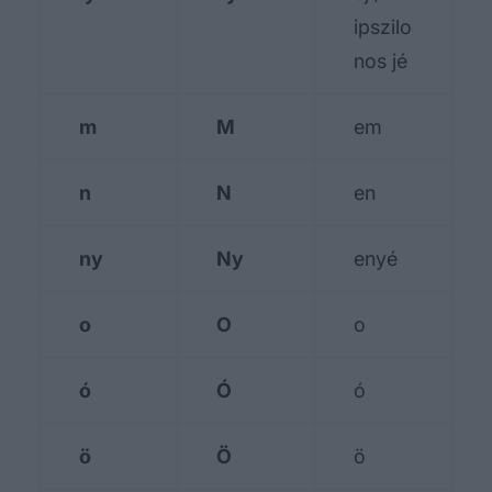
ipszilo
nos jé
m
M
em
n
N
en
ny
Ny
enyé
o
O
o
ó
Ó
ó
ö
Ö
ö