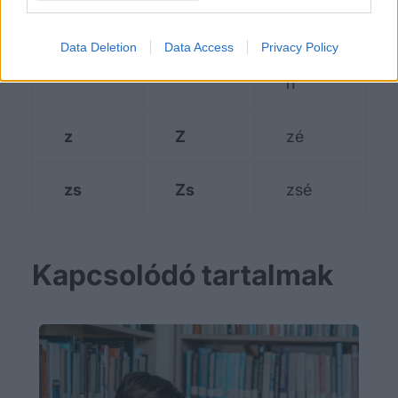
x
X
iksz
Data Deletion
Data Access
Privacy Policy
y
Y
ipszilo
n
z
Z
zé
zs
Zs
zsé
Kapcsolódó tartalmak