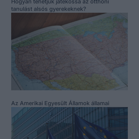
Hogyan tehetjük játékossá az otthoni
tanulást alsós gyerekeknek?
Az Amerikai Egyesült Államok államai