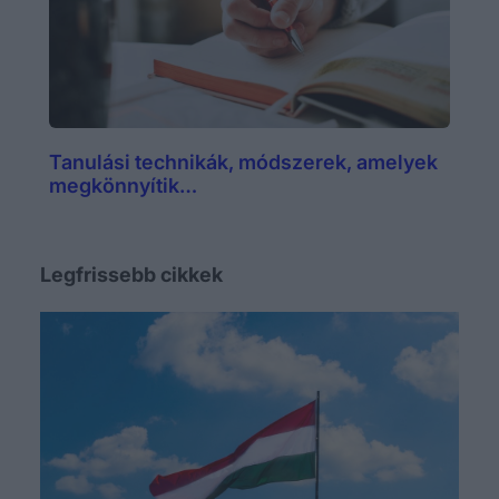
Tanulási technikák, módszerek, amelyek
megkönnyítik…
Legfrissebb cikkek