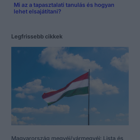
Mi az a tapasztalati tanulás és hogyan
lehet elsajátítani?
Legfrissebb cikkek
Magyarország megyéi/vármegyéi: Lista és