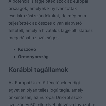
A potenciális tagjelöltek azok az európai
országok, amelyek kinyilvánították
csatlakozási szándékukat, de még nem
teljesítették az összes olyan alapvető
feltételt, amely a hivatalos tagjelölti státusz
megadásához szükséges:
Koszovó
Örményország
Korábbi tagállamok
Az Európai Unió történetének eddigi
egyetlen olyan teljes jogú tagja, amely
önkéntesen, az Európai Unióról szóló
szerződés 50. cikkelyét aktiválva távozott a