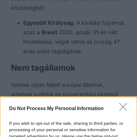
közösségből:
Egyesült Királyság:
A kiválási folyamat,
azaz a
Brexit
2020. január 31-én vált
hivatalossá, véget vetve az ország 47
éves uniós tagságának.
Nem tagállamok
Vannak olyan fejlett európai államok,
amelyek politikai és szuverenitási okokból
tudatosan döntöttek úgy, hogy nem lépnek
Do Not Process My Personal Information
be az Európai Unióba. Ugyanakkor az
Európai Szabadkereskedelmi Társulás
If you wish to opt-out of the sale, sharing to third parties, or
processing of your personal or sensitive information for
(
EFTA
) tagjaiként szoros gazdasági
targeted advertising by us, please use the below opt-out