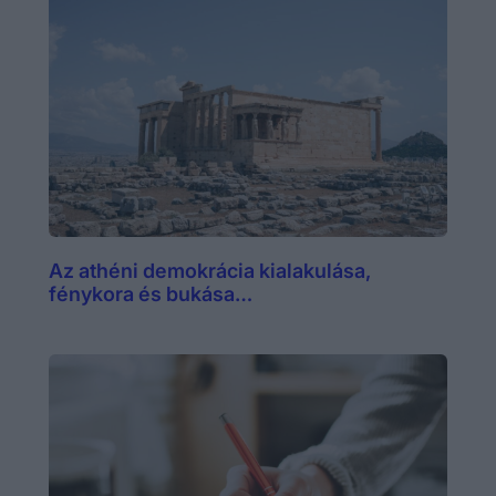
Az athéni demokrácia kialakulása,
fénykora és bukása…