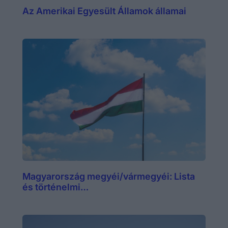
Az Amerikai Egyesült Államok államai
Magyarország megyéi/vármegyéi: Lista
és történelmi…