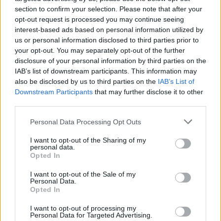
integrációban élnek a blokkal, és a kétoldalú
section to confirm your selection. Please note that after your
opt-out request is processed you may continue seeing
szabadkereskedelmi szerződések, valamint
interest-based ads based on personal information utilized by
az Európai Gazdasági Térség (EGT) révén
us or personal information disclosed to third parties prior to
your opt-out. You may separately opt-out of the further
szinte teljes hozzáféréssel bírnak az EU
disclosure of your personal information by third parties on the
belső piacához:
IAB’s list of downstream participants. This information may
also be disclosed by us to third parties on the
IAB’s List of
Izland
Downstream Participants
that may further disclose it to other
third parties.
Norvégia
Personal Data Processing Opt Outs
Svájc
I want to opt-out of the Sharing of my
Gyakori kérdések
personal data.
Opted In
I want to opt-out of the Sale of my
Melyik ország volt az eddigi legutolsó,
Personal Data.
Opted In
amelyik csatlakozott az Európai Unióhoz?
I want to opt-out of processing my
Personal Data for Targeted Advertising.
Az Európai Unióhoz legutoljára