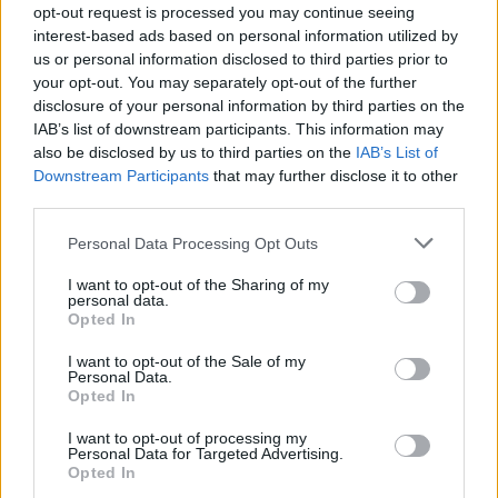
opt-out request is processed you may continue seeing
interest-based ads based on personal information utilized by
us or personal information disclosed to third parties prior to
your opt-out. You may separately opt-out of the further
disclosure of your personal information by third parties on the
IAB’s list of downstream participants. This information may
also be disclosed by us to third parties on the
IAB’s List of
Downstream Participants
that may further disclose it to other
third parties.
Personal Data Processing Opt Outs
Mi az a tapasztalati
I want to opt-out of the Sharing of my
personal data.
tanulás és hogyan lehet
Opted In
elsajátítani?
I want to opt-out of the Sale of my
Personal Data.
Opted In
Ennek a cikknek a célja, hogy
I want to opt-out of processing my
bemutassa, mit is jelent pontosan a
Personal Data for Targeted Advertising.
Opted In
tapasztalati tanulás, milyen elméleti