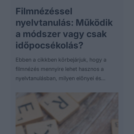
Filmnézéssel
nyelvtanulás: Működik
a módszer vagy csak
időpocsékolás?
Ebben a cikkben körbejárjuk, hogy a
filmnézés mennyire lehet hasznos a
nyelvtanulásban, milyen előnyei és
hátrányai vannak, és hogyan tehetjük ezt
a módszert a leghatékonyabbá.