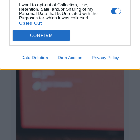
alapokon nyugszik, milyen előnyökkel
I want to opt-out of Collection, Use,
Retention, Sale, and/or Sharing of my
Personal Data that Is Unrelated with the
jár, és hogyan sajátíthatjuk el.
Purposes for which it was collected.
Opted Out
CONFIRM
Data Deletion
Data Access
Privacy Policy