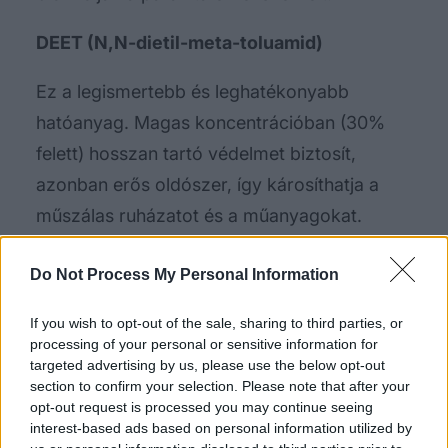
DEET (N,N-dietil-meta-toluamid)
Ez a legismertebb és leghatékonyabb
hatóanyag. Magas koncentrációban (30%
felett) hosszan tartó védelmet biztosít,
azonban erős oldószer, így károsíthatja a
műszálas ruházatot és a műanyagokat.
Kisgyermekeknél óvatosan alkalmazandó.
Do Not Process My Personal Information
Pikaridin (Icaridin)
If you wish to opt-out of the sale, sharing to third parties, or
Modern alternatívája a DEET-nek. Szagtalan,
processing of your personal or sensitive information for
targeted advertising by us, please use the below opt-out
nem roncsolja a műanyagokat, és kevésbé
section to confirm your selection. Please note that after your
irritálja a bőrt, miközben hatékonysága
opt-out request is processed you may continue seeing
interest-based ads based on personal information utilized by
vetekszik a DEET-tel. Családbarát választás.