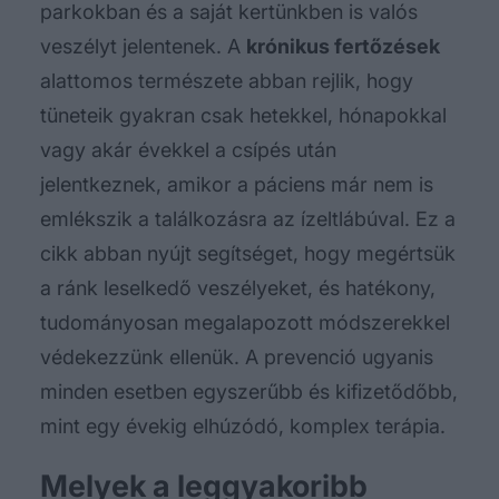
parkokban és a saját kertünkben is valós
veszélyt jelentenek. A
krónikus fertőzések
alattomos természete abban rejlik, hogy
tüneteik gyakran csak hetekkel, hónapokkal
vagy akár évekkel a csípés után
jelentkeznek, amikor a páciens már nem is
emlékszik a találkozásra az ízeltlábúval. Ez a
cikk abban nyújt segítséget, hogy megértsük
a ránk leselkedő veszélyeket, és hatékony,
tudományosan megalapozott módszerekkel
védekezzünk ellenük. A prevenció ugyanis
minden esetben egyszerűbb és kifizetődőbb,
mint egy évekig elhúzódó, komplex terápia.
Melyek a leggyakoribb