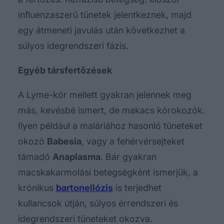
influenzaszerű tünetek jelentkeznek, majd
egy átmeneti javulás után következhet a
súlyos idegrendszeri fázis.
Egyéb társfertőzések
A Lyme-kór mellett gyakran jelennek meg
más, kevésbé ismert, de makacs kórokozók.
Ilyen például a maláriához hasonló tüneteket
okozó
Babesia
, vagy a fehérvérsejteket
támadó
Anaplasma
. Bár gyakran
macskakarmolási betegségként ismerjük, a
krónikus
bartonellózis
is terjedhet
kullancsok útján, súlyos érrendszeri és
idegrendszeri tüneteket okozva.