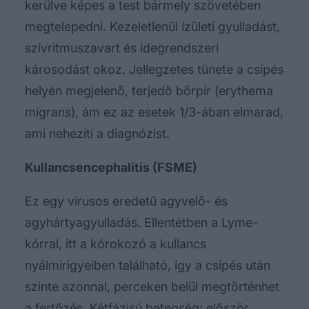
kerülve képes a test bármely szövetében
megtelepedni. Kezeletlenül ízületi gyulladást,
szívritmuszavart és idegrendszeri
károsodást okoz. Jellegzetes tünete a csípés
helyén megjelenő, terjedő bőrpír (erythema
migrans), ám ez az esetek 1/3-ában elmarad,
ami nehezíti a diagnózist.
Kullancsencephalitis (FSME)
Ez egy vírusos eredetű agyvelő- és
agyhártyagyulladás. Ellentétben a Lyme-
kórral, itt a kórokozó a kullancs
nyálmirigyeiben található, így a csípés után
szinte azonnal, perceken belül megtörténhet
a fertőzés. Kétfázisú betegség: először