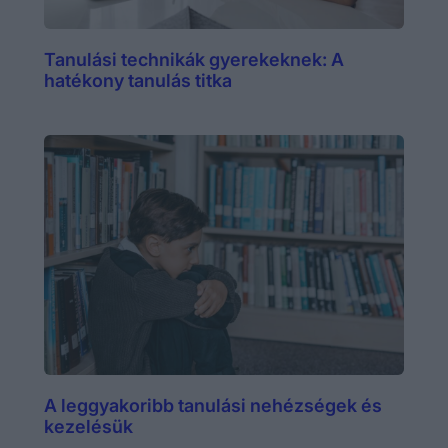
Tanulási technikák gyerekeknek: A
hatékony tanulás titka
A leggyakoribb tanulási nehézségek és
kezelésük