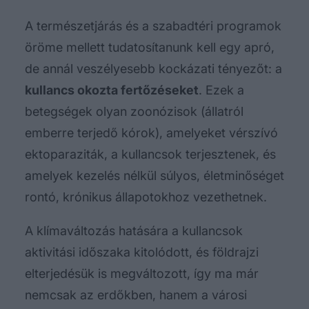
A természetjárás és a szabadtéri programok
öröme mellett tudatosítanunk kell egy apró,
de annál veszélyesebb kockázati tényezőt: a
kullancs okozta fertőzéseket
. Ezek a
betegségek olyan zoonózisok (állatról
emberre terjedő kórok), amelyeket vérszívó
ektoparaziták, a kullancsok terjesztenek, és
amelyek kezelés nélkül súlyos, életminőséget
rontó, krónikus állapotokhoz vezethetnek.
A klímaváltozás hatására a kullancsok
aktivitási időszaka kitolódott, és földrajzi
elterjedésük is megváltozott, így ma már
nemcsak az erdőkben, hanem a városi