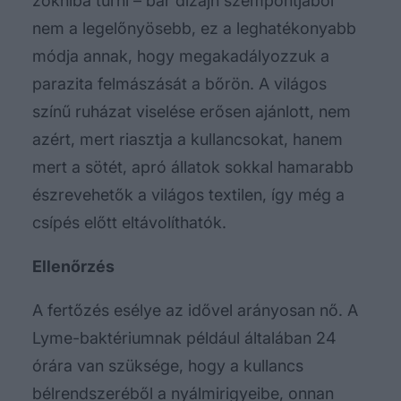
zokniba tűrni – bár dizájn szempontjából
nem a legelőnyösebb, ez a leghatékonyabb
módja annak, hogy megakadályozzuk a
parazita felmászását a bőrön. A világos
színű ruházat viselése erősen ajánlott, nem
azért, mert riasztja a kullancsokat, hanem
mert a sötét, apró állatok sokkal hamarabb
észrevehetők a világos textilen, így még a
csípés előtt eltávolíthatók.
Ellenőrzés
A fertőzés esélye az idővel arányosan nő. A
Lyme-baktériumnak például általában 24
órára van szüksége, hogy a kullancs
bélrendszeréből a nyálmirigyeibe, onnan