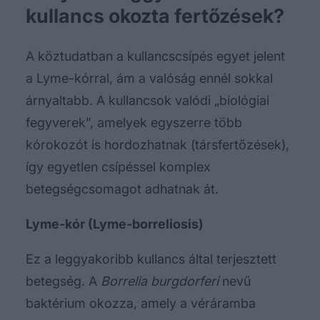
kullancs okozta fertőzések?
A köztudatban a kullancscsípés egyet jelent
a Lyme-kórral, ám a valóság ennél sokkal
árnyaltabb. A kullancsok valódi „biológiai
fegyverek”, amelyek egyszerre több
kórokozót is hordozhatnak (társfertőzések),
így egyetlen csípéssel komplex
betegségcsomagot adhatnak át.
Lyme-kór (Lyme-borreliosis)
Ez a leggyakoribb kullancs által terjesztett
betegség. A
Borrelia burgdorferi
nevű
baktérium okozza, amely a véráramba