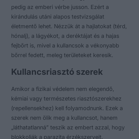
pedig az emberi vérbe jusson. Ezért a
kirándulás utáni alapos testvizsgálat
életmentő lehet. Nézzük át a hajlatokat (térd,
hónalj), a lágyékot, a deréktájat és a hajas
fejbőrt is, mivel a kullancsok a vékonyabb
bőrrel fedett, meleg területeket keresik.
Kullancsriasztó szerek
Amikor a fizikai védelem nem elegendő,
kémiai vagy természetes riasztószerekhez
(repellensekhez) kell folyamodnunk. Ezek a
szerek nem ölik meg a kullancsot, hanem
„láthatatlanná” teszik az embert azzal, hogy
blokkolják a parazita érzékszerveit.