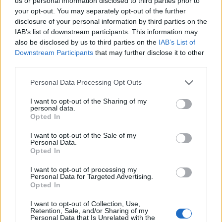
us or personal information disclosed to third parties prior to
your opt-out. You may separately opt-out of the further
Permetrin
disclosure of your personal information by third parties on the
IAB’s list of downstream participants. This information may
also be disclosed by us to third parties on the
IAB’s List of
Ez nem bőrre, hanem
kizárólag ruházatra
Downstream Participants
that may further disclose it to other
fújható szer. Rovarölő hatású: ha a kullancs a
third parties.
permetrinnel kezelt nadrágon mászik, az
Personal Data Processing Opt Outs
idegrendszere megbénul, és leesik, mielőtt
I want to opt-out of the Sharing of my
csíphetne.
personal data.
Opted In
Természetes illóolajok
I want to opt-out of the Sale of my
Personal Data.
Opted In
Az eukaliptusz citriodora olaja bizonyítottan
hatásos, de rövidebb ideig (1-2 óra) nyújt
I want to opt-out of processing my
Personal Data for Targeted Advertising.
védelmet, mint a szintetikus szerek, ezért
Opted In
gyakrabb ismétlést igényel.
I want to opt-out of Collection, Use,
Retention, Sale, and/or Sharing of my
Personal Data that Is Unrelated with the