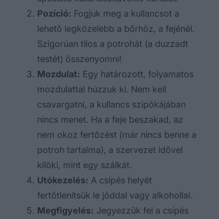
Pozíció:
Fogjuk meg a kullancsot a
lehető legközelebb a bőrhöz, a fejénél.
Szigorúan tilos a potrohát (a duzzadt
testét) összenyomni!
Mozdulat:
Egy határozott, folyamatos
mozdulattal húzzuk ki. Nem kell
csavargatni, a kullancs szipókájában
nincs menet. Ha a feje beszakad, az
nem okoz fertőzést (már nincs benne a
potroh tartalma), a szervezet idővel
kilöki, mint egy szálkát.
Utókezelés:
A csípés helyét
fertőtlenítsük le jóddal vagy alkohollal.
Megfigyelés:
Jegyezzük fel a csípés