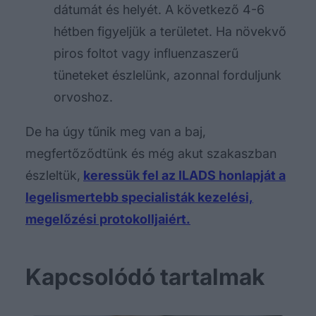
dátumát és helyét. A következő 4-6
hétben figyeljük a területet. Ha növekvő
piros foltot vagy influenzaszerű
tüneteket észlelünk, azonnal forduljunk
orvoshoz.
De ha úgy tűnik meg van a baj,
megfertőződtünk és még akut szakaszban
észleltük,
keressük fel az ILADS honlapját a
legelismertebb specialisták kezelési,
megelőzési protokolljaiért.
Kapcsolódó tartalmak