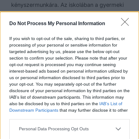
kényszermunkára. Az iskolában a gyermeki
lélek minden erénye, a pajkosság, a
Do Not Process My Personal Information
vidámság, az elevenség bűn. A gyermeki
lélek tudásra való szomját magolással és
If you wish to opt-out of the sale, sharing to third parties, or
fenyegetéssel, élettelen tanítással elégítik ki.
processing of your personal or sensitive information for
targeted advertising by us, please use the below opt-out
És mikor 12 év után ilyen előkészítéssel a
section to confirm your selection. Please note that after your
serdülő ifjúkat hozzánk küldik az egyetemre,
opt-out request is processed you may continue seeing
interest-based ads based on personal information utilized by
mi azután tanítjuk, tanítjuk, tanítjuk és tanítjuk
us or personal information disclosed to third parties prior to
őket. És amikor azután további öt év alatt
your opt-out. You may separately opt-out of the further
disclosure of your personal information by third parties on the
végleg megfosztottuk őket a szabad
IAB’s list of downstream participants. This information may
cselekvés és gondolkozás minden
also be disclosed by us to third parties on the
IAB’s List of
képességétől, akkor hirtelen kilökjük őket az
Downstream Participants
that may further disclose it to other
third parties.
életbe, és még a végén azon csodálkozunk,
Personal Data Processing Opt Outs
hogy ott nem tudnak a saját lábukon