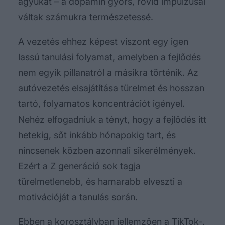
agyukat – a dopamin gyors, rövid impulzusai
váltak számukra természetessé.
A vezetés ehhez képest viszont egy igen
lassú tanulási folyamat, amelyben a fejlődés
nem egyik pillanatról a másikra történik. Az
autóvezetés elsajátítása türelmet és hosszan
tartó, folyamatos koncentrációt igényel.
Nehéz elfogadniuk a tényt, hogy a fejlődés itt
hetekig, sőt inkább hónapokig tart, és
nincsenek közben azonnali sikerélmények.
Ezért a Z generáció sok tagja
türelmetlenebb, és hamarabb elveszti a
motivációját a tanulás során.
Ebben a korosztályban jellemzően a TikTok-,