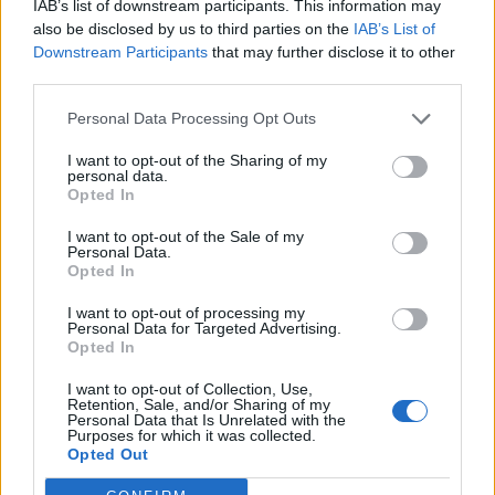
IAB’s list of downstream participants. This information may
tűrés és tartós koncentráció szükséges
also be disclosed by us to third parties on the
IAB’s List of
hozzá.
Downstream Participants
that may further disclose it to other
third parties.
A siker kulcsa, hogy ezt mind a tanuló, mind
Personal Data Processing Opt Outs
az oktató felismerje, és tudatosan együtt
I want to opt-out of the Sharing of my
dolgozzanak a figyelem és a türelem
personal data.
Opted In
fejlesztésén. Mert bár a Z generáció agya
I want to opt-out of the Sale of my
máshogy lett „bekötve”, mint a korábbiaké, a
Personal Data.
Opted In
tudatos gyakorlással és önismerettel ők is
kiváló, biztonságos sofőrökké válhatnak.
I want to opt-out of processing my
Personal Data for Targeted Advertising.
Opted In
Kapcsolódó tartalmak
I want to opt-out of Collection, Use,
Retention, Sale, and/or Sharing of my
Personal Data that Is Unrelated with the
Purposes for which it was collected.
Opted Out