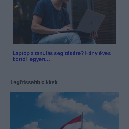
Laptop a tanulás segítésére? Hány éves
kortól legyen…
Legfrissebb cikkek