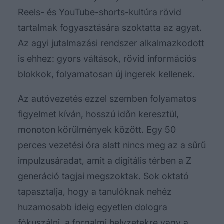
Reels- és YouTube-shorts-kultúra rövid
tartalmak fogyasztására szoktatta az agyat.
Az agyi jutalmazási rendszer alkalmazkodott
is ehhez: gyors váltások, rövid információs
blokkok, folyamatosan új ingerek kellenek.
Az autóvezetés ezzel szemben folyamatos
figyelmet kíván, hosszú időn keresztül,
monoton körülmények között. Egy 50
perces vezetési óra alatt nincs meg az a sűrű
impulzusáradat, amit a digitális térben a Z
generáció tagjai megszoktak. Sok oktató
tapasztalja, hogy a tanulóknak nehéz
huzamosabb ideig egyetlen dologra
fókuszálni, a forgalmi helyzetekre vagy a