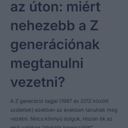
az úton: miért
nehezebb a Z
generációnak
megtanulni
vezetni?
A Z generáció tagjai (1997 és 2012 között
születtek) ezekben az években tanulnak meg
vezetni. Nincs könnyű dolguk, hiszen ők az
első valóban “digitális bennszülött”