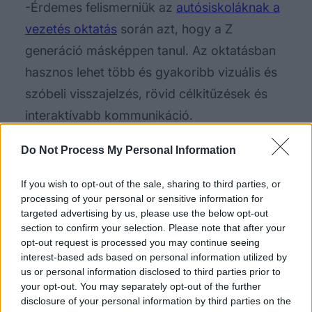
-Érdemes felismerniük az
autósiskoláknak a
vezetés oktatás
során azt, hogy a Z
generáció másképpen tanul. Az oktatásban
hasznos lehet több és gyakoribb vizuális és
szóbeli visszajelzés, rövid célkitűzések és
interaktívabb kommunikáció.
Fontos megértenünk, hogy a Z generáció
Do Not Process My Personal Information
tagjai nem kevésbé tehetségesek vagy
If you wish to opt-out of the sale, sharing to third parties, or
intelligensek, egyszerűen másképp működik
processing of your personal or sensitive information for
a figyelmük. A digitális környezet
targeted advertising by us, please use the below opt-out
section to confirm your selection. Please note that after your
megtanította őket gyorsan reagálni, több
opt-out request is processed you may continue seeing
ingerrel dolgozni és azonnali jutalmat
interest-based ads based on personal information utilized by
us or personal information disclosed to third parties prior to
keresni. Az autóvezetés viszont épp ennek
your opt-out. You may separately opt-out of the further
az ellentéte: türelem, fegyelem, monotónia-
disclosure of your personal information by third parties on the