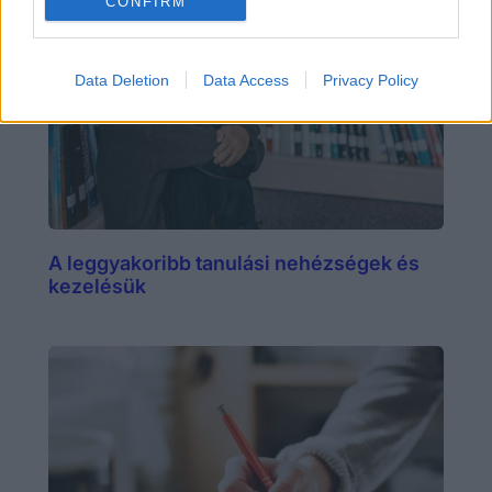
CONFIRM
Data Deletion
Data Access
Privacy Policy
A leggyakoribb tanulási nehézségek és
kezelésük